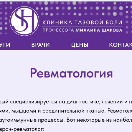
УГИ
УГИ
ВРАЧИ
ВРАЧИ
ЦЕНЫ
ЦЕНЫ
КОНТА
КОНТА
УГИ
УГИ
ВРАЧИ
ВРАЧИ
ЦЕНЫ
ЦЕНЫ
КОНТА
КОНТА
Ревматология
орый специализируется на диагностике, лечении и 
тями, мышцами и соединительной тканью. Ревматол
 аутоиммунные процессы. Вот некоторые из наибо
врач-ревматолог: