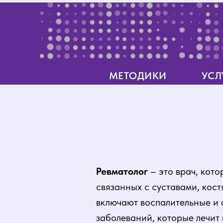
МЕТОДИКИ
МЕТОДИКИ
УСЛ
УСЛ
МЕТОДИКИ
МЕТОДИКИ
УСЛ
УСЛ
Ревматолог
– это врач, кот
связанных с суставами, кос
включают воспалительные и
заболеваний, которые лечит 